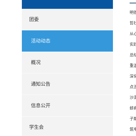
明
团委
哲
从
活动动态
实
总
概况
重
深
通知公告
点
沙
信息公开
蚌
子
学生会
筑