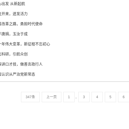
心出发 从新起航
往开来，迸发活力
首改革之路，勇担时代使命
不唐捐，玉汝于成
十年伟大变革，新征程不忘初心
志科研，引航众创
演讲口才技，做善言政行人
面认识从严治党新常态
347条
上一页
1
..
3
4
5
6