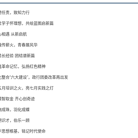
德任责，致知力行
社学子怀理想，共绘蓝图启新篇
心相遇 从新启航
践传薪火，青春展风华
结长经验 团结谱新篇
温革命记忆，弘扬红色精神
化整合“六大建设”，政行团委改革再出发
五月培训之火，亮七月实践之灯
漠智取金 齐心创奇迹
病成珠，羽化成蝶
期识才，伯乐一顾
牢思想根基，铭记时代使命