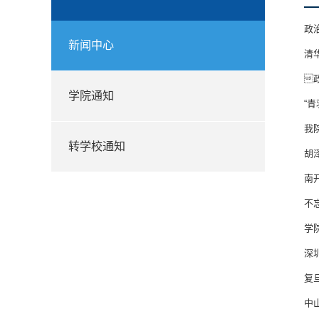
政
新闻中心
清

学院通知
“
我
转学校通知
胡
南
不
学
深
复
中