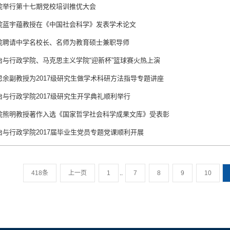
院举行第十七期党校培训推优大会
院蓝宇蕴教授在《中国社会科学》发表学术论文
院聘请中学名校长、名师为教育硕士兼职导师
治与行政学院、马克思主义学院“迎新杯”篮球赛火热上演
思余副教授为2017级研究生做学术科研方法指导专题讲座
治与行政学院2017级研究生开学典礼顺利举行
院熊明教授著作入选《国家哲学社会科学成果文库》受表彰
治与行政学院2017届毕业生党员专题党课顺利开展
418条
上一页
1
..
7
8
9
10