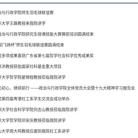
治与行政学院师生羽毛球联谊赛
华大学王路教授来我院讲学
政治与行政学院研究生授课技能大赛赛前培训圆满结束
青羽飞扬杯“师生羽毛球联谊赛圆满结束
院多项成果喜获广东省第七届哲学社会科学优秀成果奖
泽洪教授获批国家社科基金重大项目
开大学哲学院翟锦程教授莅临我院讲学
忘初心，继续前行 ——政治与行政学院全体党员大会暨十九大精神学习报告会
院第四届粤港社工系学生交流会成功举办
圳大学社会科学学院刘志山教授莅临我院讲学
旦大学哲学院邓安庆教授莅临我院讲学
山大学周大鸣教授应邀到我院社工系讲学